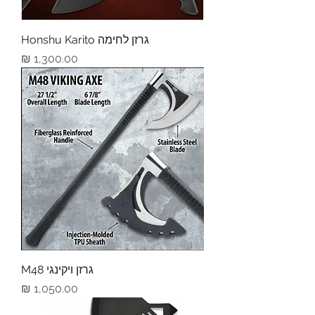
גרזן לחימה Honshu Karito
מחיר
גרזן ויקינגי M48
מחיר