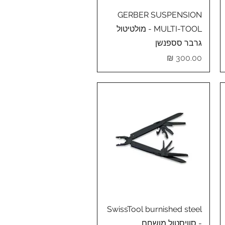
תצוגה מהירה
GERBER SUSPENSION
MULTI-TOOL - מולטיטול
גרבר סספנשן
מחיר
תצוגה מהירה
SwissTool burnished steel
- סוויסטול מושחם