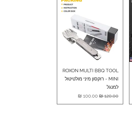
תצוגה מהירה
ROXON MULTI BBQ TOOL
MINI - רוקסון מיני מולטיטול
למנגל
מחיר רגיל
מחיר מבצע