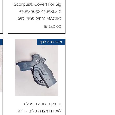
תצוגה מהירה
Scorpus® Covert For Sig
P365/365X/365XL/ X
MACRO נרתיק פנימי לזיג
מחיר
מוצר כחול לבן!
תצוגה מהירה
נרתיק חיצוני עם נעילה
לאקדח מצדה סלים - יורה