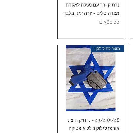
תצוגה מהירה
נרתיק ירך עם נעילה לאקדח
מצדה סלים - יורה ימני בלבד
מחיר
מוצר כחול לבן!
תצוגה מהירה
43/43X/48 - נרתיק חיצוני
אורפז לגלוק כולל אופטיקה