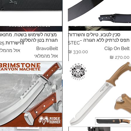
תצוגה מהירה
תצוגה מהירה
סכין לטבע, טיולים והשרדות
מצ'טה לשימוש בשטח, מחנאו
תצוגה מהירה
תצוגה מהירה
תפס לנרתיק ללא חגורה –
חגורת בטן להסלקה
STEC
והישרדות K25
BravoBelt
Clip On Belt
אזל מהמלא
מחיר
אזל מהמלאי
מחיר
מוצר כחול לבן!
מוצר מקורי!