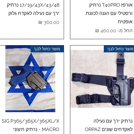
תצוגה מהירה
תצוגה מהירה
אורפז T40PRO נרתיק
17/19/43X/43/48 נרתיק
ורסטילי עם הגנה לכוונת.
ירך עם נעילה לאקדח גלוק
אופטית
מחיר
מחיר מבצע
החל מ-
מוצר כחול לבן!
מוצר כחול לבן!
תצוגה מהירה
תצוגה מהירה
נרתיק ירך עם נעילה
SIG P365/365X/365XL/X
לאקדחים שונים ORPAZ
MACRO - נרתיק חיצוני