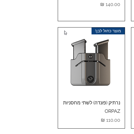
מחיר
מוצר כחול לבן!
תצוגה מהירה
נרתיק (פונדה) לשתי מחסניות
ORPAZ
מחיר