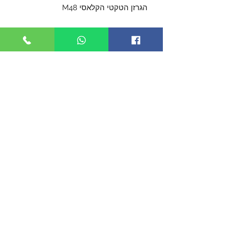
הגרזן הטקטי הקלאסי M48
ראש הגזן עשוי מיציקת פלדת
אל-חלד באורך של כ- 20 ס"מעם להב
מושחז באורך של כ- 9.5 ס"מ
ידית מחוזקת בפיברגלאס יכולה לעמוד
בדריסה של רכב
אורך כללי של כ- 38 ס"מ
מגיע עם נרתיק חזק לחגורה
©2019 by TACTICOOL