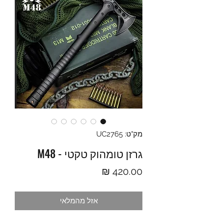
מק"ט: UC2765
גרזן טומהוק טקטי - M48
מחיר
אזל מהמלאי