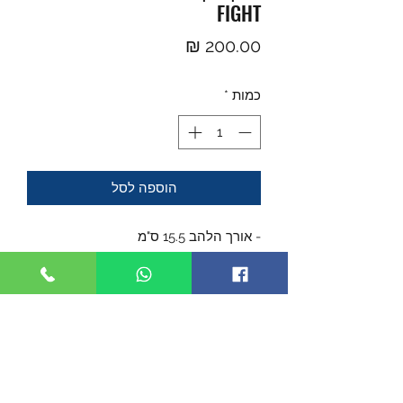
FIGHT
מחיר
כמות
*
הוספה לסל
- אורך הלהב 15.5 ס"מ
- אורך הידית 35 ס"מ
- אורך כללי 41 ס"מ.
- הגרזן עשוי מפלדת אל-חלד 3Cr13Mov
בגימור שחור