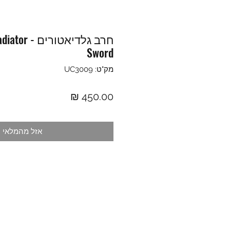
חרב גלדיאטור
Sword
מק"ט: UC3009
מחיר
אזל מהמלאי