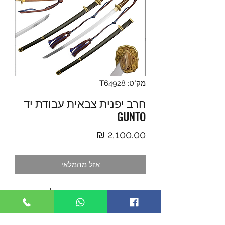
מק"ט: T64928
חרב יפנית צבאית עבודת יד
GUNTO
מחיר
אזל מהמלאי
- חרב יפנית צבאית עושיה מפלדת פחמן
עם תכולה גבוהה 1095. TYPE 98