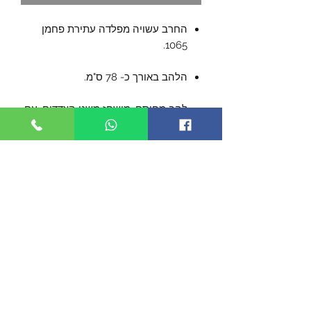
החרב עשויה מפלדה עתירת פחמן
1065.
הלהב באורך כ- 78 ס"מ.
להב מחוסם, מושחז משני הצדדים, עם
"תעלת דם"
מגן הלהב המיוחד, מעוצב בצורה
מיוחדת, ונראה מיושן.
אורך כללי כ- 104 ס"מ.
נדן עור מיוחד עם גימורי מתכת
מיושנים.
פריט אספני לחובבי פנטסיה.