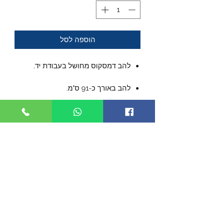
הוספה לסל
להב דמסקוס מחושל בעבודת יד.
להב באורך כ-91 ס"מ.
הלהב במיוצר בתהליכים המסורתיים
לייצור חרבות.
ידית עשויה עם עור חתול ים, מעוטרת
עם מיתר.
אביזרי המתכת, (צובה), מצופה זהב.
מעוצבת עם עיטור של דרקון סיני.
נדן עץ מסורתי בגימור לכה.