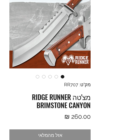
מק"ט: RR707
מצ'טה RIDGE RUNNER
BRIMSTONE CANYON
מחיר
אזל מהמלאי