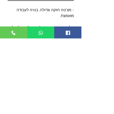
- מצ'טה חזקה וגדולה, בנויה לעבודה
מאומצת.
- להב באורך כ- 30 ס"מ, מפלדת אל-חלד
- להב מקושת להשגת כושר חיתוך גבוה.
- ידת מעץ קשה Pakawood.
- מגיעה עם נרתיק ניילון חזק
- אורך כללי כ- 43 ס"מ.