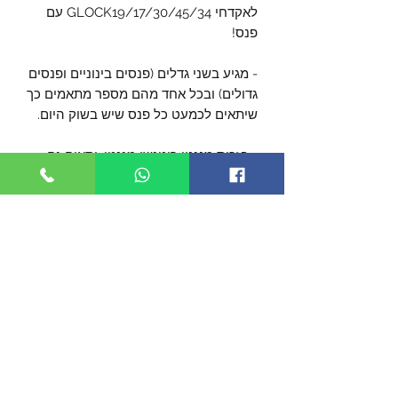
לאקדחי GLOCK19/17/30/45/34 עם
פנס!
- מגיע בשני גדלים (פנסים בינוניים ופנסים
גדולים) ובכל אחד מהם מספר מתאמים כך
שיתאים לכמעט כל פנס שיש בשוק היום.
- בזכות מנגנון ריטנשן מגנטי, יתאים גם
לעוד דגמים של אקדחים - שאלו אותנו או
בואו לנסות פיזית
- מגיע עם קליפס ברוחב 1.75" וניתן לרכוש
גם קליפס צר יותר ברוחב 1.5" או קליפס
רחב יותר ברוחב 2" להתאמה למגוון
חגורות.
- ניתן להתאמה בקלות לנשיאה לימניים
ושמאליים