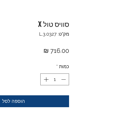
סוויס טול X
מק"ט: L.3.0327
מחיר
כמות
*
הוספה לסל