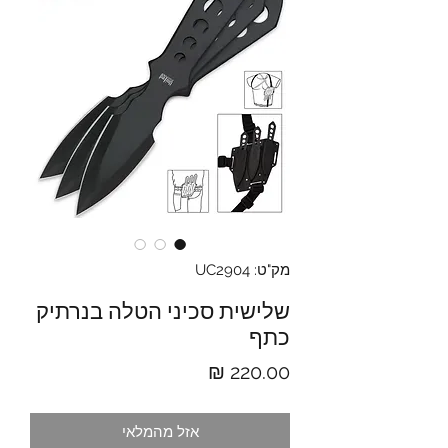
מק"ט: UC2904
שלישית סכיני הטלה בנרתיק
כתף
מחיר
אזל מהמלאי