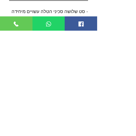
- סט שלושה סכיני הטלה עשויים מיחידה
אחת של פלדת אל-חלד מצופים בציפוי
שחור.
- נרתיק נשיאה מניילון קשיח כלול בערכה.
ניתן לשאת את הנרתיק כנרתיק כתף או
בגב התחתון.
להב באורך של כ- 5 ס"מ
אורך כללי כ- 14 ס"מ
©2019 by TACTICOOL