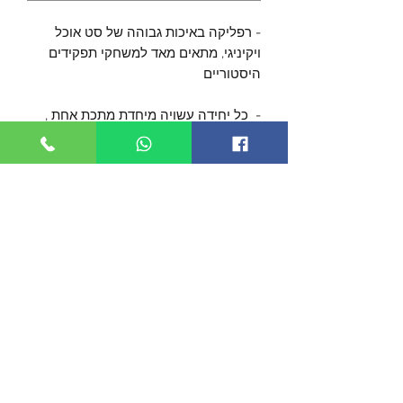
- רפליקה באיכות גבוהה של סט אוכל
ויקיניגי, מתאים מאד למשחקי תפקידים
היסטוריים
- כל יחידה עשויה מיחדת מתכת אחת ,
מחושלת בעבודת נפחות ידנית.
- האורך הכללי של הסכין בעל הידית
הפתוחה הוא כ- 20 ס"מ, עם להב מושחז
מאד באורך כ- 11.5 ס"מ.
השיפוד באורך כ- 16 ס"מ
- מגיע בנרתיק עור שמתאים לסט עמו
כפפה, עם שרוך לנשיאה בקלות.