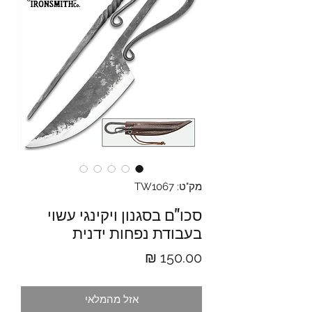
מק"ט: TW1067
סכו"ם בסגנון ויקינגי עשוי
בעבודת נפחות ידנית
מחיר
אזל מהמלאי