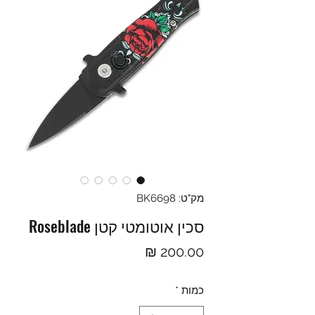
מק"ט: BK6698
סכין אוטומטי קטן Roseblade
מחיר
כמות
*