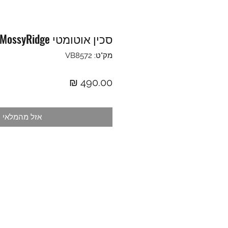
סכין אוטומטי MossyRidge
מק"ט: VB8572
מחיר
אזל מהמלאי