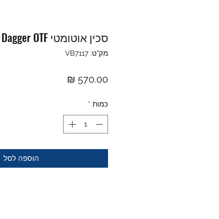
סכין אוטומטי Pink Dagger OTF
מק"ט: VB7117
מחיר
כמות
*
הוספה לסל