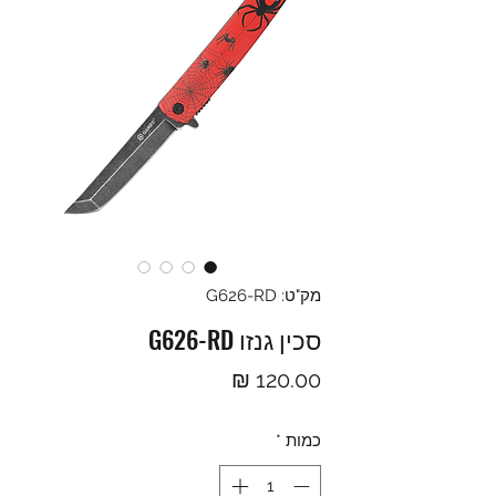
מק"ט: G626-RD
סכין גנזו G626-RD
מחיר
כמות
*