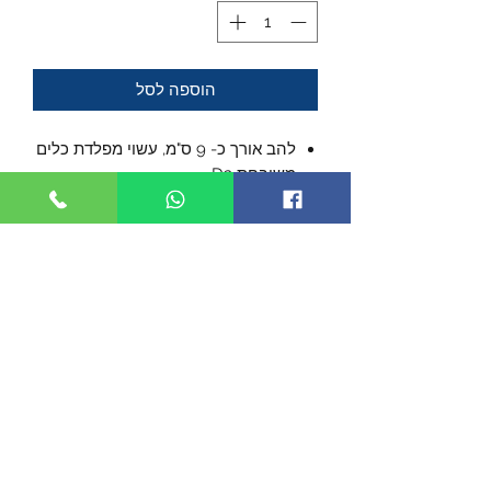
הוספה לסל
להב אורך כ- 9 ס"מ, עשוי מפלדת כלים
משובחת D2.
הלהב נע על מייסבים.
נעילת להב אמינה.
ידית עשויה מ- G-10 עם עיטורים
מקרבו8ן פייבר.
אורך סגור כ- 12 ס"מ.
מגיע עם תפס לכיס.