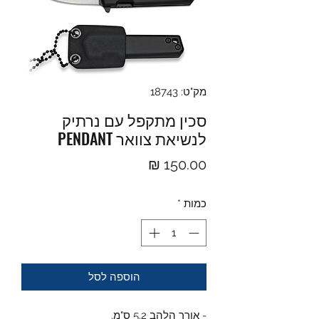
מק"ט: 18743
סכין מתקפל עם נרתיק
לנשיאת צוואר PENDANT
מחיר
כמות
*
הוספה לסל
- אורך הלהב 5.2 ס"מ.