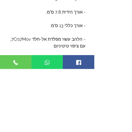
- אורך הידית 7.8 ס"מ.
- אורך כללי 13 ס"מ
- הלהב עשוי מפלדת אל-חלד 7Cr17Mov,
עם ציפוי טיטיניום
- עובי הלהב 2.2 מ"מ.
- ידית אלומיניום בצבע שחור
- נרתיק נשיאה לצוואר עשוי מקיידקס,
מגיע עם שרשרת דיסקית.
- מגיע עם תפס לכיס
- נעילת ליינר