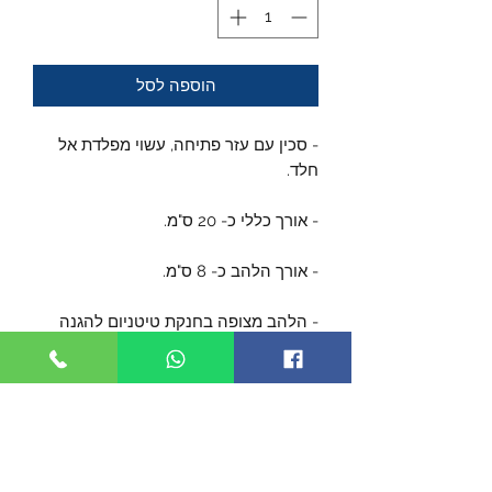
הוספה לסל
- סכין עם עזר פתיחה, עשוי מפלדת אל
חלד.
- אורך כללי כ- 20 ס"מ.
- אורך הלהב כ- 8 ס"מ.
- הלהב מצופה בחנקת טיטניום להגנה
לאורך זמן ולמראה יפה.
- הידית עשויה מפלדת אל-חלד עם
השתלות של G10.
- נעילת FRAME