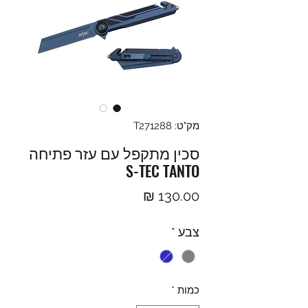
מק"ט: T271288
סכין מתקפל עם עזר פתיחה
S-TEC TANTO
מחיר
צבע
*
כמות
*