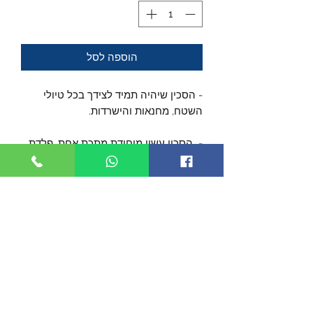
הוספה לסל
- הסכין שיהיה תמיד לצידך בכל טיולי
השטח, מחנאות והישרדות.
- הסכין עשוי מיחידת מתכת אחת, פלדת
עתירת פחמן 1095, מגיע חד מאד.
- הלהב באורך של כ- 15 ס"מ, עם מסור
בגב הלהב ומקום נוח להניח את האגודל
בשמן העבודה.
- ידית בעלת מבנה ארגונומי מספקת
אחיזה נוחה ובטוחה לאורך זמן.
- אורך כללי של כ- 30 ס"מ, מגיע עם