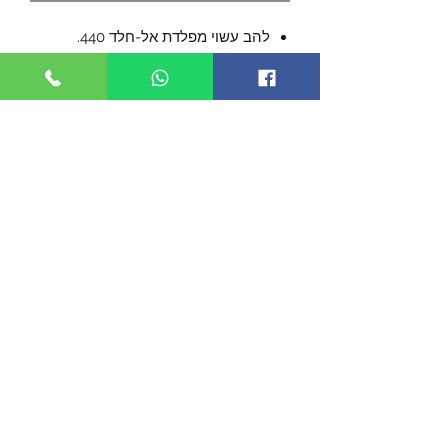
להב עשוי מפלדת אל-חלד 440.
הלהב באורך כ-9 ס"מ.
אורך כללי כ- 220 ס"מ.
שובר חלונות מובנה בעקב הידית.
מגיע עם תפס לכיס.
מגיע עם נרתיק נשיאה.
©2019 by TACTICOOL