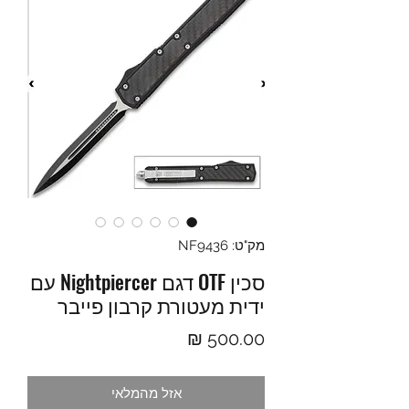
מק"ט: NF9436
סכין OTF דגם Nightpiercer עם
ידית מעטורת קרבון פייבר
מחיר
אזל מהמלאי