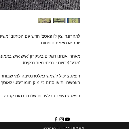
לאחרונה, צץ לו פאטצ' חדש עם הכיתוב "משיח"
יותר או מאמינים פחות.
מאחר ואנחנו דוגלים בעיקרון "איש איש באמונת
"מדע" (זכויות יוצרים: נאור נרקיס)
הפאטצ יכול לשמש כאלטרנטיבה למי שבוחר ב
האפשרויות או סתם כגימיק הומוריסטי לאוסף.
הפאטצ מיוצר בבלעדיות שלנו בכמות קטנה כא
©2019 by TACTICOOL