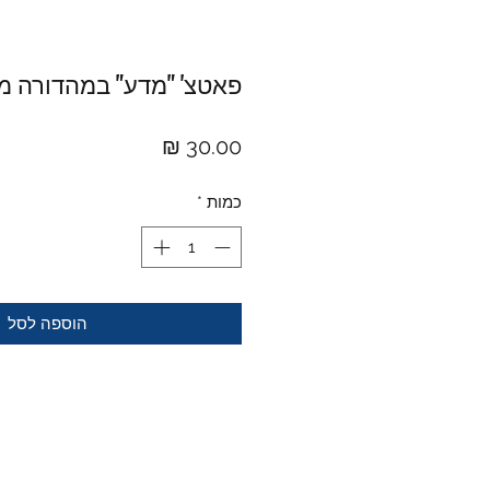
פאטצ' "מדע" במהדורה מ
מחיר
כמות
*
הוספה לסל