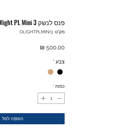
פנס לנשק Olight PL Mini 3 הדגם החדש
מק"ט: OLIGHTPLMINI3
מחיר
צבע
*
כמות
*
הוספה לסל