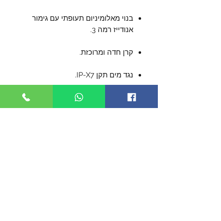
בנוי מאלומיניום תעופתי עם גימור
אנודייז רמה 3.
קרן חדה ומרוכזת.
נגד מים תקן IP-X7.
עמיד בנפילה מ-2 מטר.
עמיד בפני כימיקלים.
נושא מספר סידורי.
פועל על סוללת ליתיום CR123 - כלולה.
עוצמה:650 לומן.
תאורה למרחק 136 מטר.