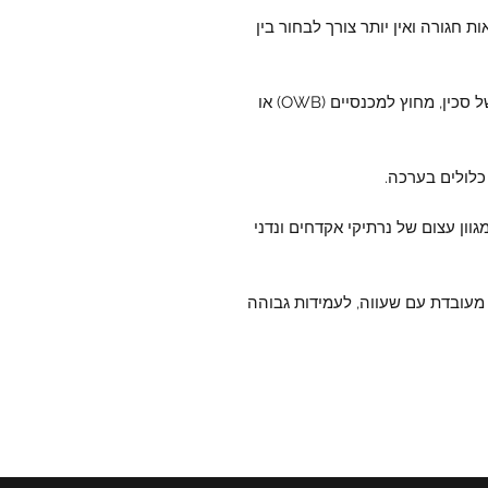
לאות חגורה ואין יותר צורך לבחור בין
- דגם XL מאפשר לשאת נרתיק אקדח או נדן של סכין, מחוץ למכנסיים (OWB) או
לולים בערכה.
וון עצום של נרתיקי אקדחים ונדני
מעובדת עם שעווה, לעמידות גבוהה