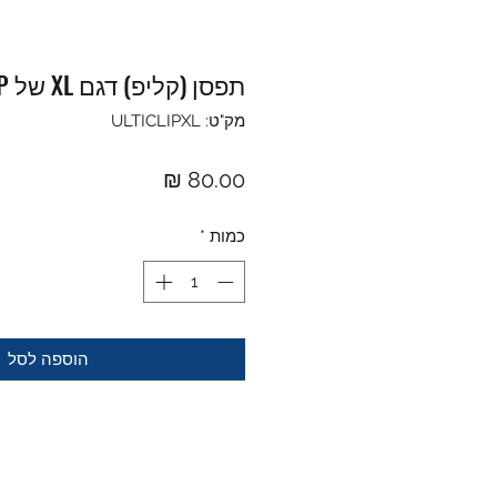
תפסן (קליפ) דגם XL של ULTICLIP
מק"ט: ULTICLIPXL
מחיר
כמות
*
הוספה לסל