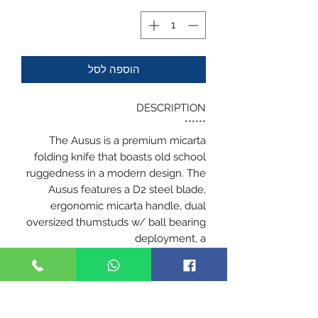
הוספה לסל
DESCRIPTION
******
The Ausus is a premium micarta
folding knife that boasts old school
ruggedness in a modern design. The
Ausus features a D2 steel blade,
ergonomic micarta handle, dual
oversized thumstuds w/ ball bearing
deployment, a
reversible, low top tip-up carry
pocketclip, linerlock, and lanyard
hole.
PRODUCT INFO