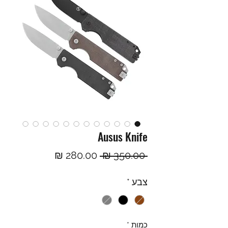
Ausus Knife
מחיר
מחיר
 ‏350.00 ‏₪ 
רגיל
מבצע
צבע
*
כמות
*