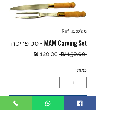
מק"ט: Ref. 41
MAM Carving Set - סט פריסה
מחיר
מחיר
 ‏150.00 ‏₪ 
רגיל
מבצע
כמות
*
הוספה לסל
Fork and knife both with wood
handle.
Fork blade 166mm.