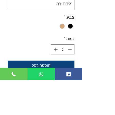
צבע
*
כמות
*
הוספה לסל
ה-'PTK'- ידית אחיזה ארגונומית בעלת
עיצוב לירי אינסטינקטיבי המשלבת מיקום
הצבעה טבעי לשיפור דיוק, מהירות
וביצועים כלליים.
- מספק מיקום אחיזה טבעי עבור טכניקת
הצבעה וירי אל מטרה