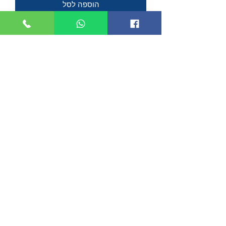
הוספה לסל
Model - MAM2021
Large Pocket Knife with Fork
3.5 inch closed
2.5 inch satin finish stainless blade
Beech wood handle
1.75 inch overall folding stainless
fork
Made in Portugal
©2019 by TACTICOOL