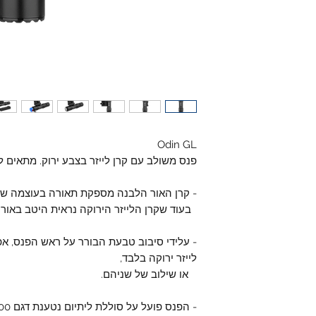
Odin GL
פנס משולב עם קרן לייזר בצבע ירוק. מתאים ל
- קרן האור הלבנה מספקת תאורה בעוצמה של עד 1000 לומן, למרחק 0
בעוד שקרן הלייזר הירוקה נראית היטב באור י
- עלידי סיבוב טבעת הבורר על ראש הפנס, אפש
לייזר ירוקה בלבד,
או שילוב של שניהם.
- הפנס פועל על סוללת ליתיום נטענת דגם 18500 עם קיבולת של 2040 מא"ש,