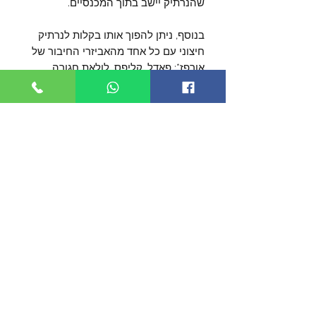
שהנרתיק יישב בתוך המכנסיים.
בנוסף, ניתן להפוך אותו בקלות לנרתיק
חיצוני עם כל אחד מהאביזרי החיבור של
אורפז*: פאדל, קליפס, לולאת חגורה,
MOLLE, נרתיק ירך ועוד..
הנרתיק קיים גם לשמאליים ויש לשים לב
בזמן ההזמנה לבחור את הנרתיק הנכון
דגם MPGK19 מתאים לאקדחי גלוק:
17/19/21/26/30/30s/37/36/45/34/
40
דגם MPGK43 מתאים לאקדחי גלוק:
43/43X
חדשות טובות: דגם MPGK19 מתאים
גם לאקדח SPRINGFIELD HELLCAT
PRO ודגם MPGK43 מתאים לאקדח
MOSSBERG MC2C!!