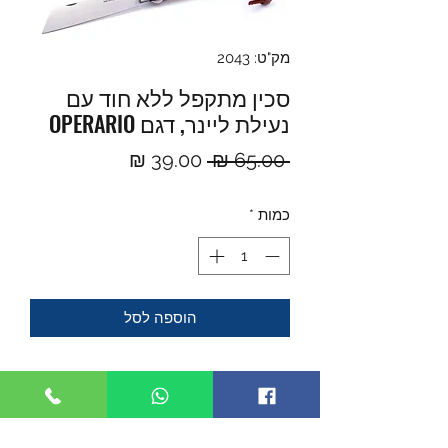
מק"ט: 2043
סכין מתקפל ללא חוד עם
נעילת ליינר, דגם OPERARIO
מחיר
מחיר
 ‏65.00 ‏₪ 
רגיל
מבצע
כמות
*
הוספה לסל
- סכין תוצרת MAM איכותי, עשוי מחומרים
משובחים