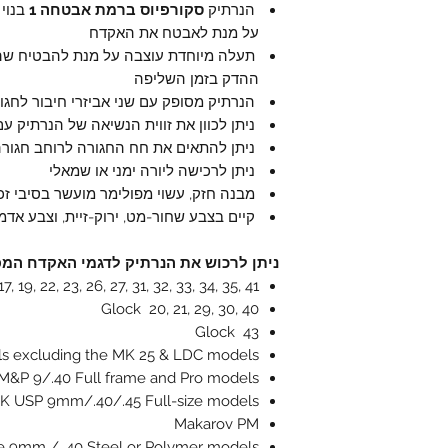
הנרתיק
סקורפיוס ברמת אבטחה 1
בנוי 
על מנת לאבטח את האקדח
תעלה מיוחדת עוצבה על מנת להבטיח שה
ההדק בזמן השליפה
הנרתיק מסופק עם שני אביזרי חיבור לחגור
ניתן לכוון את זווית הנשיאה של הנרתיק עם
ניתן להתאים את חח החגורה לרוחב חגורה של 4-72
ניתן לרכישה ליורה ימני או שמאלי
מבנה חזק, עשוי מפולימר מועשר בסיבי זכ
קיים בצבע שחור-מט, ירוק-זיית, וצבע אד
ניתן לרכוש את הנרתיק לדגמי האקדח המ
, 19, 22, 23, 26, 27, 31, 32, 33, 34, 35, 41
Glock 20, 21, 29, 30, 40
Glock 43
s excluding the MK 25 & LDC models
&P 9/.40 Full frame and Pro models
K USP 9mm/.40/.45 Full-size models
Makarov PM
me 9mm / .40 Steel or Polymer models