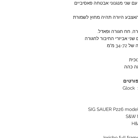
עם שני מנגנוני אבטחה פאסיביים
אצבע היורה תהיה מחוץ לשמורת
ה, חח חגורה ופאדל.
 שני אביזרי החיבור לחגורה
3 מ"מ
וכית
מה כהה
פורטים
Glock 17
SIG SAUER P226 model
S&W M
H&
Jericho full fra