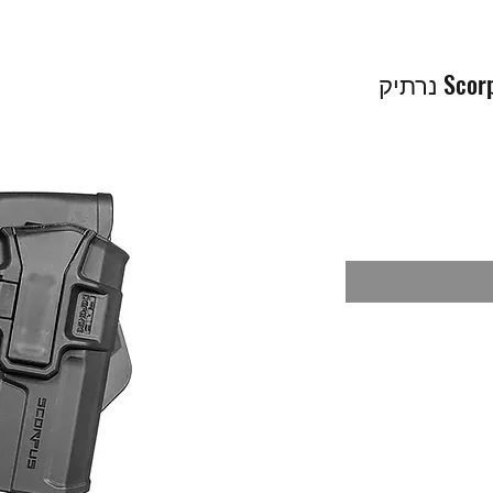
Scorpus® M1 Level 1 Retention נרתיק